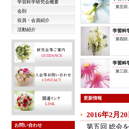
学習科学研究会概要
第五回
会則
役員・会員紹介
活動紹介
学習科学研
第四回
学習科学研
第三回
更新情報
2016年2月2
お問い合わせ
第五回 総会